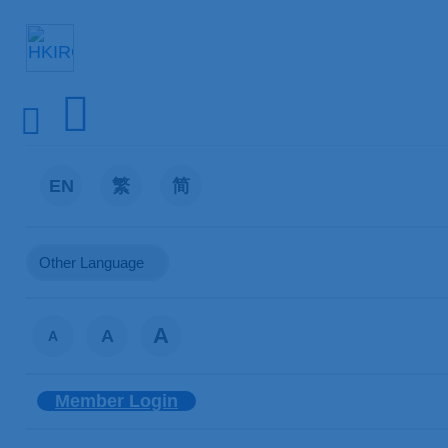


EN
繁
简
A
A
A
Member Login